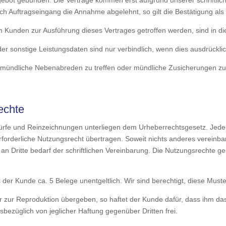
gebot gebunden. Die Verträge kommen erst aufgrund unserer schriftli
h Auftragseingang die Annahme abgelehnt, so gilt die Bestätigung als e
 Kunden zur Ausführung dieses Vertrages getroffen werden, sind in die
 sonstige Leistungsdaten sind nur verbindlich, wenn dies ausdrücklich 
, mündliche Nebenabreden zu treffen oder mündliche Zusicherungen zu g
echte
würfe und Reinzeichnungen unterliegen dem Urheberrechtsgesetz. Jede 
orderliche Nutzungsrecht übertragen. Soweit nichts anderes vereinbart
n Dritte bedarf der schriftlichen Vereinbarung. Die Nutzungsrechte ge
 uns der Kunde ca. 5 Belege unentgeltlich. Wir sind berechtigt, diese 
 zur Reproduktion übergeben, so haftet der Kunde dafür, dass ihm da
sbezüglich von jeglicher Haftung gegen­über Dritten frei.