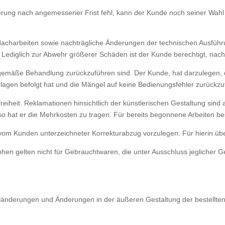
ferung nach angemessener Frist fehl, kann der Kunde noch seiner Wah
charbeiten sowie nachträgliche Änderungen der technischen Ausführu
Lediglich zur Abwehr größerer Schäden ist der Kunde berechtigt, nac
gemäße Behandlung zurückzuführen sind. Der Kunde, hat darzulegen, 
lagen befolgt hat und die Mängel auf keine Bedienungsfehler zurückzu
freiheit. Reklamationen hinsichtlich der künstlerischen Gestaltung sin
 hat er die Mehrkosten zu tragen. Für bereits begonnene Arbeiten be
in vom Kunden unterzeichneter Korrekturabzug vorzulegen. Für hierin üb
n gelten nicht für Gebrauchtwaren, die unter Ausschluss jeglicher Ge
rialänderungen und Änderungen in der äußeren Gestaltung der bestel