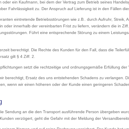
en oder ein Kaufmann, bei dem der Vertrag zum Betrieb seines Handels
er Fahrlässigkeit zu. Der Anspruch auf Lieferung ist in den Fällen d
ranten eintretende Betriebsstörungen wie z.B.. durch Aufruhr, Streik,
oder innerhalb der vereinbarten Frist zu liefern, verändern die in Zif
ungsstörungen. Führt eine entsprechende Störung zu einem Leistung
erzeit berechtigt. Die Rechte des Kunden für den Fall, dass die Teilerfül
tz gilt § 4 Ziff. 2.
rpflichtungen setzt die rechtzeitige und ordnungsgemäße Erfüllung der
r berechtigt, Ersatz des uns entstehenden Schadens zu verlangen. Di
tzen, wenn wir einen höheren oder der Kunde einen geringeren Schade
g
d die Sendung an die den Transport ausführende Person übergeben wu
Kunden verzögert, geht die Gefahr mit der Meldung der Versandbereitsc