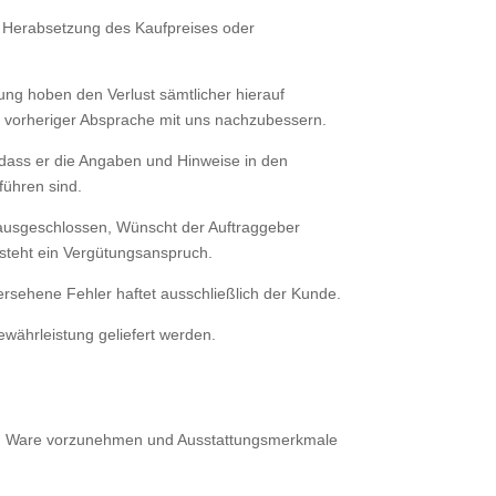
l Herabsetzung des Kaufpreises oder
ng hoben den Verlust sämtlicher hierauf
h vorheriger Absprache mit uns nachzubessern.
dass er die Angaben und Hinweise in den
führen sind.
d aus­geschlossen, Wünscht der Auftraggeber
steht ein Vergütungsanspruch.
erse­hene Fehler haftet ausschließlich der Kunde.
währ­leistung geliefert werden.
lten Ware vorzunehmen und Ausstattungsmerkmale