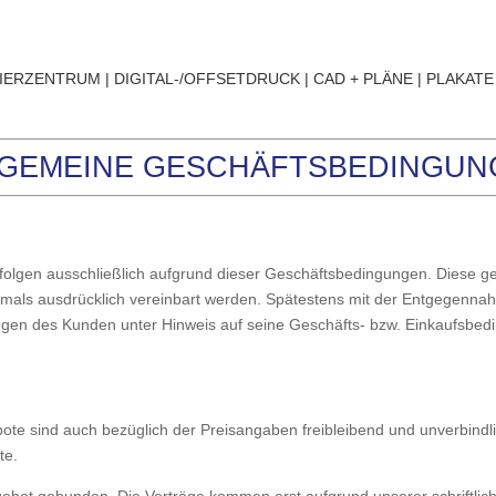
IERZENTRUM
|
DIGITAL-/OFFSETDRUCK
|
CAD + PLÄNE
|
PLAKATE
LGEMEINE GESCHÄFTSBEDINGUN
olgen ausschließlich aufgrund dieser Geschäftsbedingungen. Diese gelt
mals ausdrücklich vereinbart werden. Späte­stens mit der Entgegenna
n des Kunden unter Hinweis auf seine Geschäfts- bzw. Einkaufsbedi
te sind auch bezüglich der Preisangaben freibleibend und unverbindlich.
te.