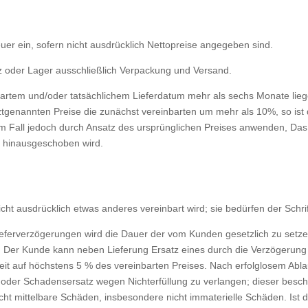
euer ein, sofern nicht ausdrücklich Nettopreise angegeben sind.
tz oder Lager ausschließlich Verpackung und Versand.
artem und/oder tatsächlichem Lieferdatum mehr als sechs Monate liegen
etztgenannten Preise die zunächst verein­barten um mehr als 10%, so is
m Fall jedoch durch Ansatz des ursprünglichen Preises anwenden, Das Rü
 hinausgeschoben wird.
nicht ausdrücklich etwas anderes vereinbart wird; sie bedürfen der Schri
ieferverzögerungen wird die Dauer der vom Kunden gesetzlich zu setzen
t. Der Kunde kann neben Lieferung Ersatz eines durch die Verzögerun
eit auf höchstens 5 % des vereinbarten Preises. Nach erfolglosem Ablau
 oder Schadensersatz wegen Nichterfüllung zu verlangen; dieser be­schr
cht mittelbare Schäden, insbesondere nicht immaterielle Schäden. Ist d