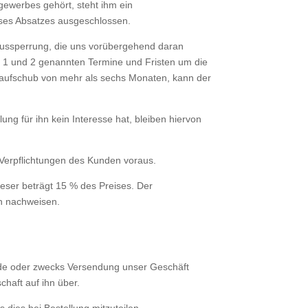
gewerbes gehört, steht ihm ein
ieses Absatzes ausgeschlossen.
 Aussper­rung, die uns vorübergehend daran
f. 1 und 2 genannten Termine und Fristen um die
saufschub von mehr als sechs Monaten, kann der
lung für ihn kein Interesse hat, bleiben hiervon
 Verpflich­tungen des Kunden voraus.
eser beträgt 15 % des Preises. Der
n nachweisen.
rde oder zwecks Versendung unser Geschäft
haft auf ihn über.