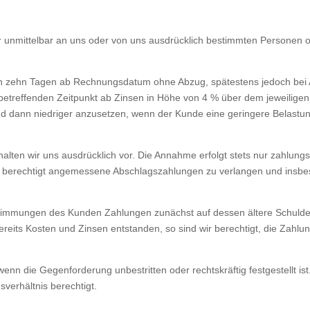
r unmittelbar an uns oder von uns ausdrücklich bestimmten Personen 
n zehn Tagen ab Rechnungsdatum ohne Abzug, spätestens jedoch bei Au
 betreffenden Zeitpunkt ab Zinsen in Höhe von 4 % über dem jeweilig
nd dann niedriger anzusetzen, wenn der Kunde eine geringere Belastu
lten wir uns ausdrücklich vor. Die Annahme erfolgt stets nur zahlun
ind berechtigt angemessene Abschlagszahlungen zu verlangen und insb
 Bestimmungen des Kunden Zahlungen zunächst auf dessen ältere Schu
ereits Kosten und Zinsen entstanden, so sind wir berechtigt, die Zahlu
wenn die Gegenforderung unbestritten oder rechtskräftig festgestellt i
erhältnis berechtigt.