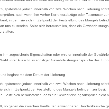
 seinem Namen und auf seine Rechnung versichert. Der Kunde hat uns d
, spätestens jedoch innerhalb von zwei Wochen nach Lieferung schriftli
überprüfen, auch wenn ihm vorher Korrekturabzüge oder Testmuster zur 
and, in dem sie sich im Zeitpunkt der Feststellung des Mangels befind
n uns zu senden. Sollte sich herausstellen, dass ein Gewährleistungsa
rstatten.
en ihm zugesicherte Eigenschaften oder wird er innerhalb der Gewährlei
er Wahl unter Ausschluss sonstiger Gewährleistungs­ansprüche des Kun
e und beginnt mit dem Datum der Lieferung.
h, spätestens jedoch innerhalb von zwei Wochen nach Lieferung schrift
e sich im Zeitpunkt der Feststellung des Mangels befinden, zur Besich
 Sollte sich herausstellen, dass ein Gewährleistungsanspruch nicht be
chäft, so gelten die zwischen Kaufleuten anwendbaren Handelsbräuche