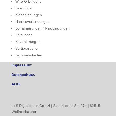
Wire-O-Bindung
Leimungen
Klebebindungen
Hardcoverbindungen
Spiralisierungen / Ringbindungen
Falzungen
Kuvertierungen
Sortierarbeiten
Sammelarbeiten
Impressum:
Datenschutz:
AGB
L+S Digitaldruck GmbH | Sauerlacher Str. 27b | 82515
Wolfratshausen